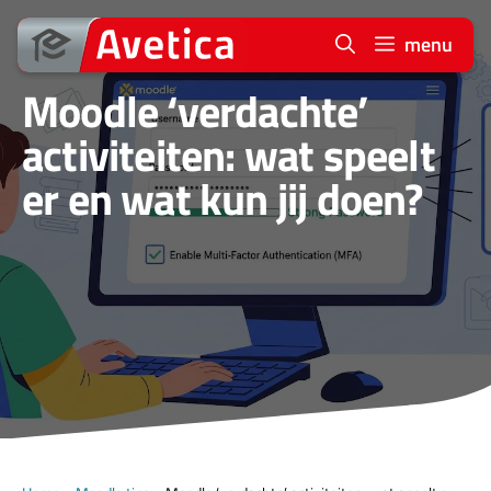
Ga
naar
menu
de
Moodle ‘verdachte’
inhoud
activiteiten: wat speelt
er en wat kun jij doen?