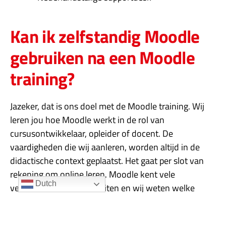
Kan ik zelfstandig Moodle
gebruiken na een Moodle
training?
Jazeker, dat is ons doel met de Moodle training. Wij
leren jou hoe Moodle werkt in de rol van
cursusontwikkelaar, opleider of docent. De
vaardigheden die wij aanleren, worden altijd in de
didactische context geplaatst. Het gaat per slot van
rekening om online leren. Moodle kent vele
Dutch
verschillende leeractiviteiten en wij weten welke
populair zijn en die makkelijk te gebruiken zijn. Tijdens
de Moodle training is er voldoende ruimte om vragen