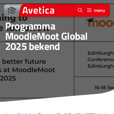
Ga
naar
menu
de
Programma
inhoud
MoodleMoot Global
2025 bekend