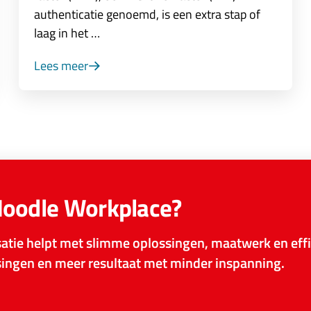
authenticatie genoemd, is een extra stap of
laag in het …
Lees meer
Moodle Workplace?
tie helpt met slimme oplossingen, maatwerk en effi
ssingen en meer resultaat met minder inspanning.