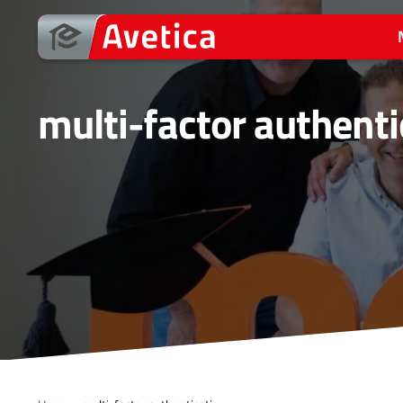
Ga
naar
de
inhoud
multi-factor authenti