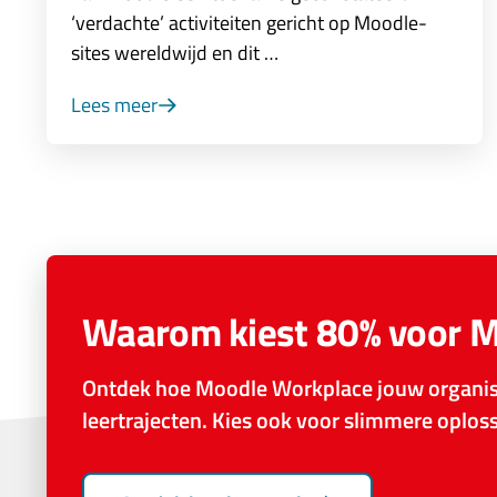
‘verdachte’ activiteiten gericht op Moodle-
sites wereldwijd en dit …
Lees meer
Waarom kiest 80% voor 
Ontdek hoe Moodle Workplace jouw organisa
leertrajecten. Kies ook voor slimmere oplo