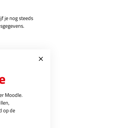
ijf je nog steeds
nsgegevens.
 3000 rapportage laten
ebied van
e
s opvragen.
p
.
ver Moodle.
llen,
ed op de