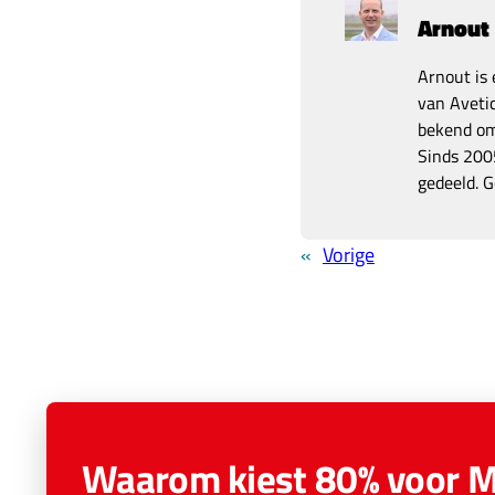
Arnout
Arnout is 
van Avetic
bekend om 
Sinds 2005
gedeeld. G
«
Vorige
Waarom kiest 80% voor 