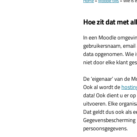
Home
»
Moodle tips
»
Wie is 
Hoe zit dat met al
In een Moodle omgevin
gebruikersnaam, email
data opgenomen. Wie is
niet door elke klant ges
De ‘eigenaar’ van de M
Ook al wordt de
hostin
data! Ook dient u er op
uitvoeren. Elke organi
Dat geldt dus ook als 
Gegevensbescherming (A
persoonsgegevens.