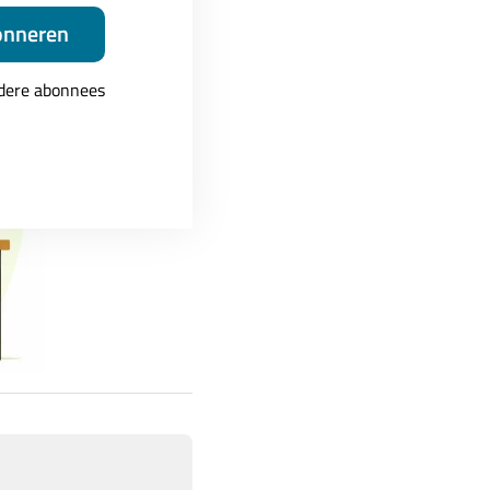
onneren
ndere abonnees