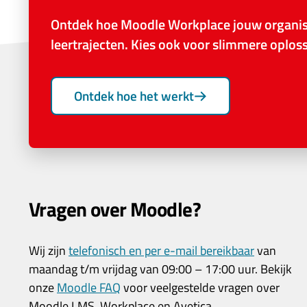
Ontdek hoe Moodle Workplace jouw organisa
leertrajecten. Kies ook voor slimmere oplo
Ontdek hoe het werkt
Vragen over Moodle?
Wij zijn
telefonisch en per e-mail bereikbaar
van
maandag t/m vrijdag van 09:00 – 17:00 uur. Bekijk
onze
Moodle FAQ
voor veelgestelde vragen over
Moodle LMS, Workplace en Avetica.