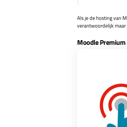
Als je de hosting van Mo
verantwoordelijk maar 
Moodle Premium 
Avetica wil continue g
we zien dat we ook ech
informatiebeveiliging e
Wilt u meer weten over