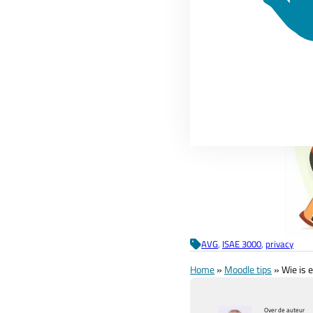
AVG
, 
ISAE 3000
, 
privacy
Home
»
Moodle tips
»
Wie is 
Over de auteur