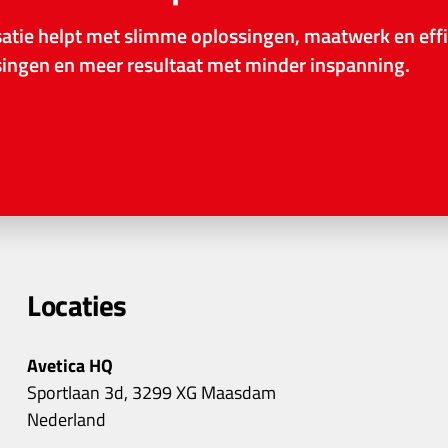
tie helpt met slimme oplossingen, maatwerk en effi
ssingen en meer resultaat met minder inspanning.
Locaties
Avetica HQ
Sportlaan 3d, 3299 XG Maasdam
Nederland