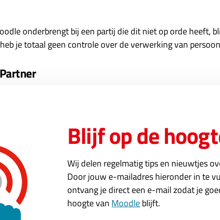
odle onderbrengt bij een partij die dit niet op orde heeft, bl
heb je totaal geen controle over de verwerking van persoo
Partner
oede Moodle dienstverlening leveren. Met deze nieuwe ISAE
t een premium partner zijn voor onze klanten, ook op het g
Blijf op de hoogt
n privacy. Als klant mag u deze ISAE 3000 rapportage bij on
 privacy in Moodle? Lees dan
onze blogs over dit onderwer
Wij delen regelmatig tips en nieuwtjes o
Door jouw e-mailadres hieronder in te vu
ontvang je direct een e-mail zodat je go
hoogte van
Moodle
blijft.