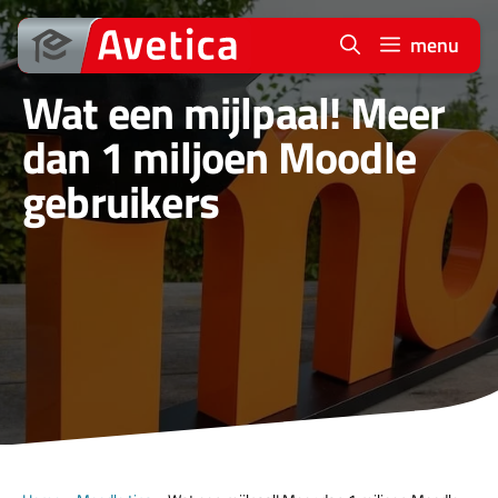
Ga
naar
menu
de
Wat een mijlpaal! Meer
inhoud
dan 1 miljoen Moodle
gebruikers