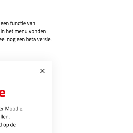
 een functie van
n. In het menu vonden
eel nog een beta versie.
e
ver Moodle.
llen,
ed op de