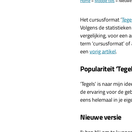
Home
»
Moodle tips
»
Nieuwe 
Het cursusformat ‘
Tege
Volgens de statistieken
vergelijking, voor een 
term ‘cursusformat’ of 
een
vorig artikel
.
Populariteit ‘Tegel
‘Tegels’ is naar mijn i
de ervaring voor de geb
eens helemaal in je eige
Nieuwe versie