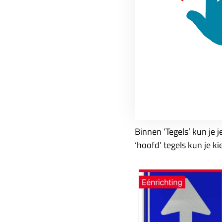
Activiteitsvoltooi
De weergave van activit
(Sub) tegels
Binnen ‘Tegels’ kun je 
‘hoofd’ tegels kun je ki