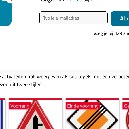
Typ je e-mailadres
Ab
ing
Voeg je bij 329 a
eitsvoltooiing is aangepast en verbeterd.
je activiteiten ook weergeven als sub tegels met een verbeter
ezen uit twee stijlen.