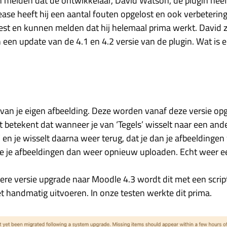
en melden dat de ontwikkelaar, David Watson, de plugin heef
ease heeft hij een aantal fouten opgelost en ook verbeteri
est en kunnen melden dat hij helemaal prima werkt. David z
 een update van de 4.1 en 4.2 versie van de plugin. Wat is 
 van je eigen afbeelding. Deze worden vanaf deze versie op
it betekent dat wanneer je van ‘Tegels’ wisselt naar een and
’ en je wisselt daarna weer terug, dat je dan je afbeeldingen
je je afbeeldingen dan weer opnieuw uploaden. Echt weer e
ere versie upgrade naar Moodle 4.3 wordt dit met een scri
t handmatig uitvoeren. In onze testen werkte dit prima.