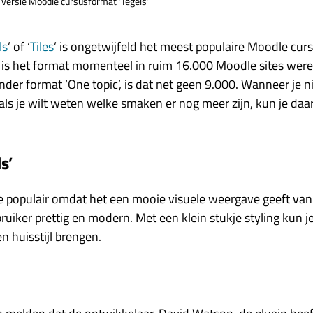
versie Moodle cursusformat ‘Tegels’
ls
’ of ‘
Tiles
’ is ongetwijfeld het meest populaire Moodle curs
 is het format momenteel in ruim 16.000 Moodle sites werel
ander format ‘One topic’, is dat net geen 9.000. Wanneer je 
als je wilt weten welke smaken er nog meer zijn, kun je daa
s’
dee populair omdat het een mooie visuele weergave geeft van 
ruiker prettig en modern. Met een klein stukje styling kun
n huisstijl brengen.