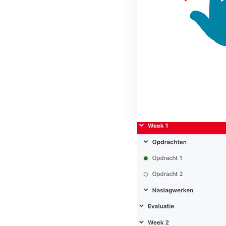
In het linkermenu van 
dat menu lekker overzich
hebt voltooid.