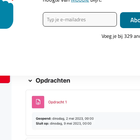
Typ je e-mailadres
Moodle 4 verbergt ‘Flex sections’ standaard de iconen van d
Ab
telijk en rustig blijft. Wel zijn er ‘rondjes’ waaraan je kunt
Voeg je bij 329 a