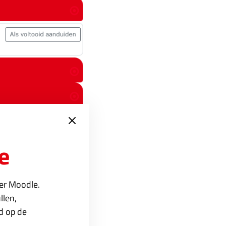
e
ver Moodle.
 ‘
Flexible sections
‘
llen,
sub-secties toe te
ed op de
an.