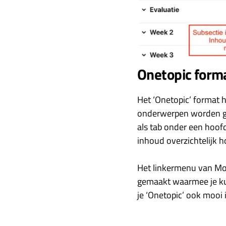
Onetopic form
Het ‘Onetopic’ format h
onderwerpen worden get
als tab onder een hoofd
inhoud overzichtelijk h
Het linkermenu van Moodl
gemaakt waarmee je kunt
je ‘Onetopic’ ook mooi in