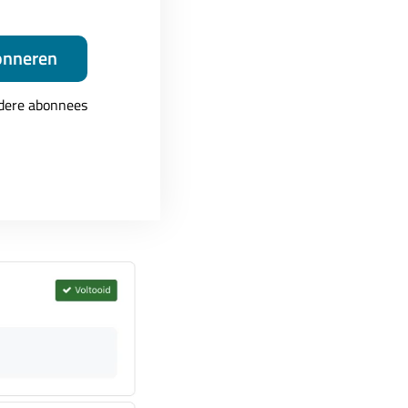
e activiteiten waardoor
onneren
 zien of je een onderdeel
ndere abonnees