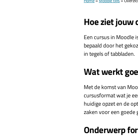
Home
»
Moodle tips
»
Overzic
Hoe ziet jouw 
Een cursus in Moodle is
bepaald door het gekoze
in tegels of tabbladen.
Wat werkt goe
Met de komst van Moodle
cursusformat wat je ee
huidige opzet en de opt
zaken voor een goede g
Onderwerp fo