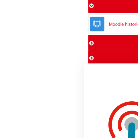
Flexible sectio
Als je naast de standaa
format. Het is gebasee
voegen. Je kunt in prin