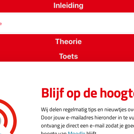
Blijf op de hoogt
ns
Wij delen regelmatig tips en nieuwtjes o
rd secties wilt werken met sub-secties kun je kijken naar het
Door jouw e-mailadres hieronder in te vu
rd op het ‘Onderwerp’ format met de extra mogelijkheid om 
ontvang je direct een e-mail zodat je go
cipe meerdere sub lagen maken maar zou er niet te ver in ga
hoogte van
Moodle
blijft.