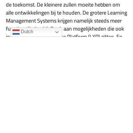
de toekomst. De kleinere zullen moeite hebben om
alle ontwikkelingen bij te houden. De grotere Learning
Management Systems krijgen namelijk steeds meer
functionaliteit erbij. Denk aan mogelijkheden die ook
Dutch
in een Learning Experience Platform (LXP) zitten. En
het
verschil tussen een LMS en een LXP
was al niet zo
groot. Daarbij speelt ook dat de betere
leermanagementsystemen zo goed doorontwikkeld
zijn, dat ze ruim voldoen aan de veranderende
leerbehoeften. Dat geldt zeker voor het
leermanagementsysteem Moodle
!
Hoe past het LMS in mijn IT-
architectuur?