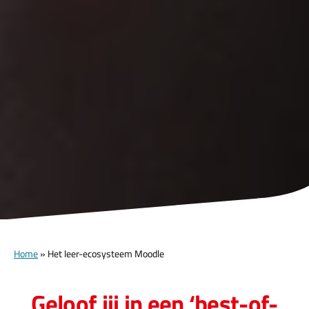
Home
»
Het leer-ecosysteem Moodle
Geloof jij in een ‘best-of-