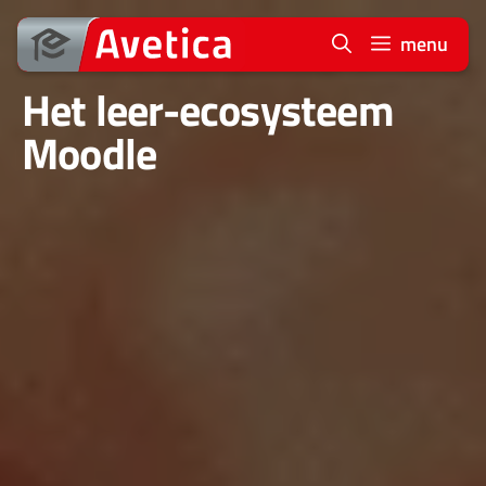
Ga
naar
menu
de
Het leer-ecosysteem
inhoud
Moodle