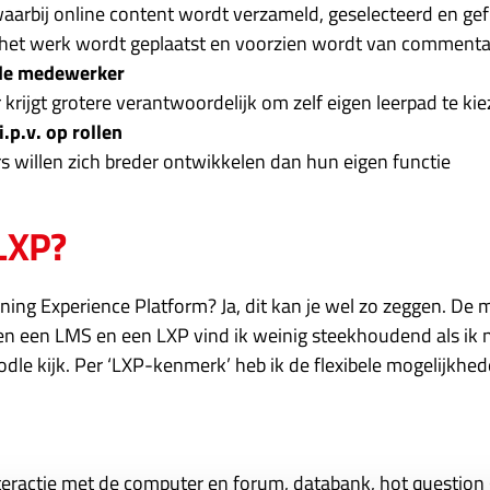
aarbij online content wordt verzameld, geselecteerd en gefi
 het werk wordt geplaatst en voorzien wordt van commenta
 de medewerker
rijgt grotere verantwoordelijk om zelf eigen leerpad te ki
i.p.v. op rollen
 willen zich breder ontwikkelen dan hun eigen functie
LXP?
ning Experience Platform? Ja, dit kan je wel zo zeggen. De m
 een LMS en een LXP vind ik weinig steekhoudend als ik n
le kijk. Per ‘LXP-kenmerk’ heb ik de flexibele mogelijkhe
eractie met de computer en forum, databank, hot question 