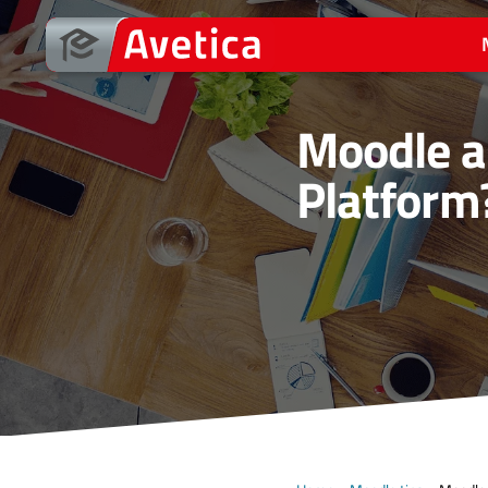
Ga
naar
de
inhoud
Moodle a
Platform