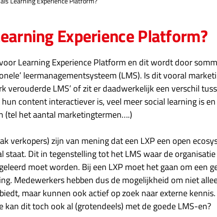
als Learning Experience Platform?
Learning Experience Platform?
 voor Learning Experience Platform en dit wordt door somm
tionele’ leermanagementsysteem (LMS). Is dit vooral market
erk verouderde LMS’ of zit er daadwerkelijk een verschil tu
hun content interactiever is, veel meer social learning is e
 (tel het aantal marketingtermen….)
ak verkopers) zijn van mening dat een LXP een open ecosy
staat. Dit in tegenstelling tot het LMS waar de organisatie
 geleerd moet worden. Bij een LXP moet het gaan om een g
aring. Medewerkers hebben dus de mogelijkheid om niet alle
nbiedt, maar kunnen ook actief op zoek naar externe kennis
e kan dit toch ook al (grotendeels) met de goede LMS-en?