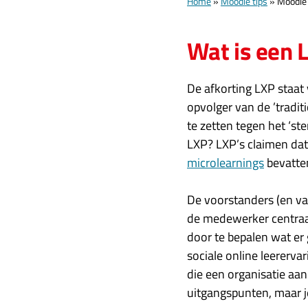
Home
»
Moodle tips
»
Moodle 
Wat is een 
De afkorting LXP staat
opvolger van de ’tradi
te zetten tegen het ‘st
LXP? LXP’s claimen dat 
microlearnings
bevatten
De voorstanders (en va
de medewerker centraal 
door te bepalen wat er
sociale online leererv
die een organisatie aa
uitgangspunten, maar j