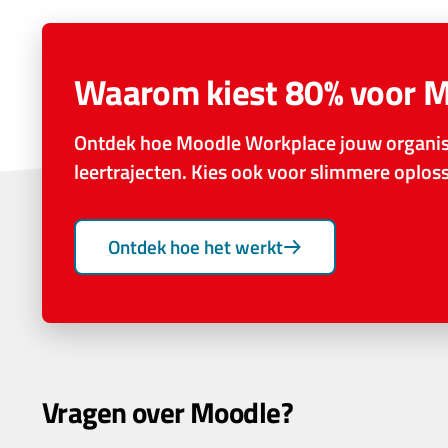
Waarom kiest 80% voor 
Ontdek hoe Moodle Workplace jouw organisa
leertrajecten. Kies ook voor slimmere oplo
Ontdek hoe het werkt
Vragen over Moodle?