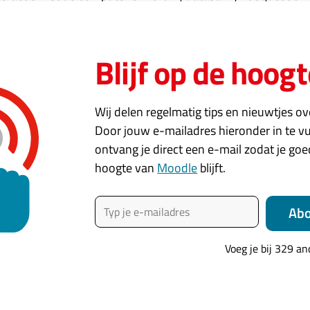
ctie met andere deelnemers
gie van Moodle is het sociaal constructivisme en social lear
Blijf op de hoogt
aan leeractiviteiten zoals forum, databank, woordenlijst, wor
 in combinatie met slim cursusformat
Wij delen regelmatig tips en nieuwtjes o
Door jouw e-mailadres hieronder in te vu
ificaten en community plugins zoals Level UP
ontvang je direct een e-mail zodat je go
 leercontent
hoogte van
Moodle
blijft.
ing methode bij cursussen met eigen content en externe co
Typ je e-mailadres
 en contentcuratie
Ab
omein met leeractiviteiten zoals databank, forum, folder, 
Voeg je bij 329 a
erker en skills
hting van Moodle en het competentieraamwerk waarbij per 
 leeractiviteiten zijn gekoppeld