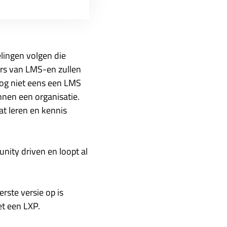
lingen volgen die
ars van LMS-en zullen
 nog niet eens een LMS
innen een organisatie.
t leren en kennis
ity driven en loopt al
rste versie op is
et een LXP.