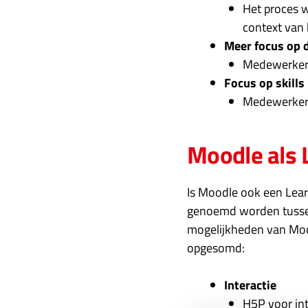
Het proces w
context van
Meer focus op
Medewerker k
Focus op skills 
Medewerkers
Moodle als 
Is Moodle ook een
Lear
genoemd worden tussen
mogelijkheden van Mood
opgesomd:
Interactie
H5P voor int