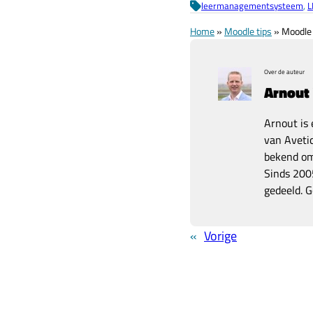
leermanagementsysteem
, 
L
Home
»
Moodle tips
»
Moodle 
Over de auteur
Arnout
Arnout is 
van Avetic
bekend om 
Sinds 2005
gedeeld. G
«
Vorige