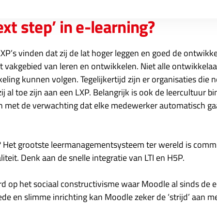
ext step’ in e-learning?
XP’s vinden dat zij de lat hoger leggen en goed de ontwikke
t vakgebied van leren en ontwikkelen. Niet alle ontwikkela
ing kunnen volgen. Tegelijkertijd zijn er organisaties die
ij al toe zijn aan een LXP. Belangrijk is ook de leercultuur b
 met de verwachting dat elke medewerker automatisch gaa
 Het grootste leermanagementsysteem ter wereld is commun
liteit. Denk aan de snelle integratie van LTI en H5P.
rd op het sociaal constructivisme waar Moodle al sinds de ee
de en slimme inrichting kan Moodle zeker de ‘strijd’ aan m