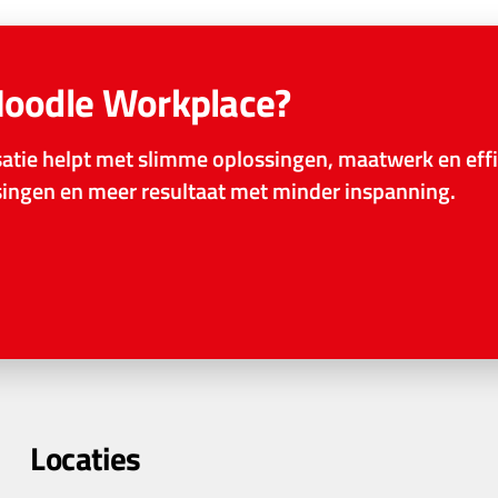
Moodle Workplace?
tie helpt met slimme oplossingen, maatwerk en effi
ssingen en meer resultaat met minder inspanning.
Locaties