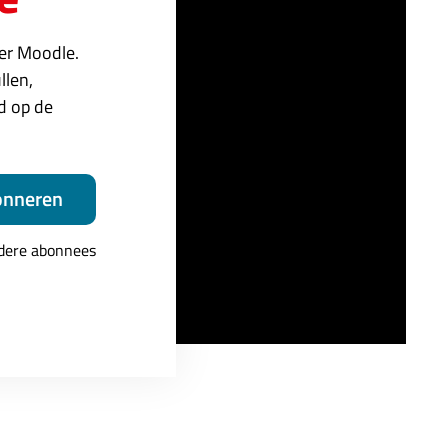
ver Moodle.
llen,
ed op de
onneren
ndere abonnees