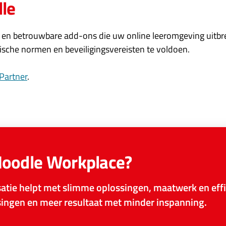
dle
ge en betrouwbare add-ons die uw online leeromgeving uitbre
sche normen en beveiligingsvereisten te voldoen.
 Partner
.
Moodle Workplace?
tie helpt met slimme oplossingen, maatwerk en effi
ssingen en meer resultaat met minder inspanning.