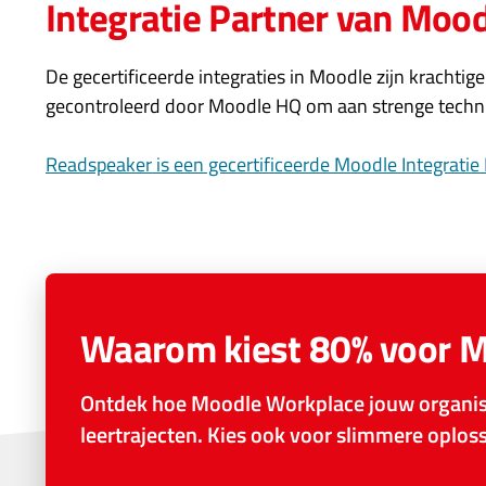
Integratie Partner van Moo
De gecertificeerde integraties in Moodle zijn krachti
gecontroleerd door Moodle HQ om aan strenge techni
Readspeaker is een gecertificeerde Moodle Integratie
Waarom kiest 80% voor 
Ontdek hoe Moodle Workplace jouw organisa
leertrajecten. Kies ook voor slimmere oplo