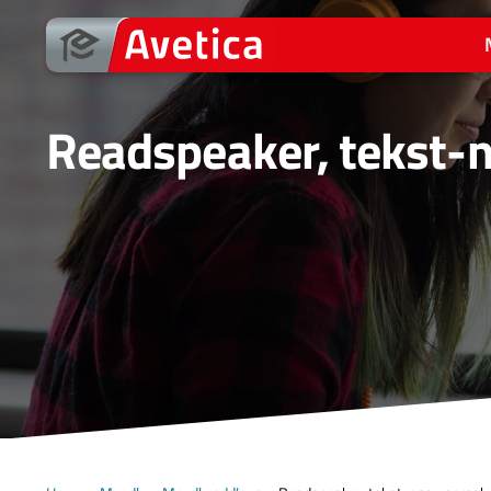
Ga
naar
de
inhoud
Readspeaker, tekst-