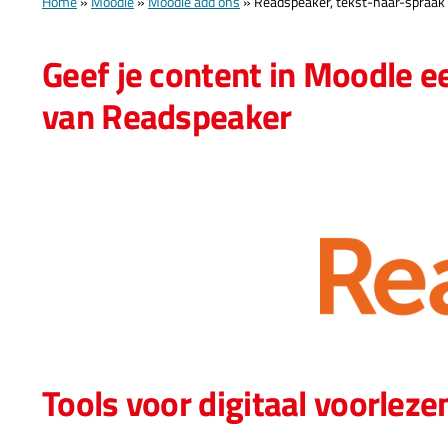
Home
»
Moodle
»
Moodle add’ons
»
Readspeaker, tekst-naar-spraak
Geef je content in Moodle 
van Readspeaker
Tools voor digitaal voorleze