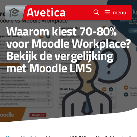
Ga
naar
menu
de
Waarom kiest 70-80%
inhoud
voor Moodle Workplace?
Bekijk de vergelijking
met Moodle LMS