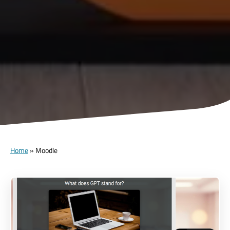
Home
»
Moodle