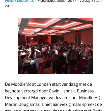
Home
»
Moodle tips
»
MoodleMoot Londen 2017 – verslag 11 april
2017
De MoodleMoot Londen start vandaag met de
keynote verzorgd door Gavin Henrick, Business
Development Manager werkzaam voor Moodle HQ.
Martin Dougiamas is niet aanwezig maar spreekt de
zaal nog kort toe via een video verbinding met Perth.