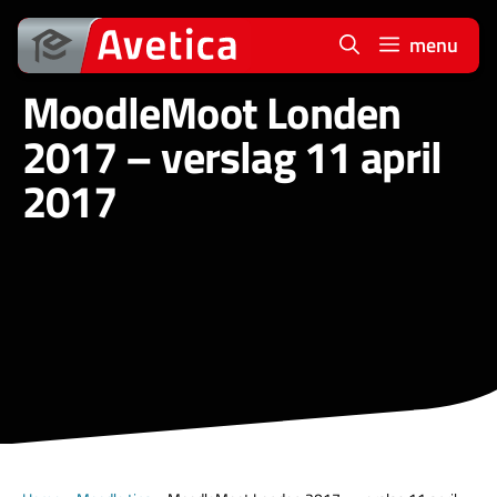
Ga
naar
menu
de
MoodleMoot Londen
inhoud
2017 – verslag 11 april
2017