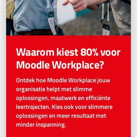
Waarom kiest 80% voor
Moodle Workplace?
Ontdek hoe Moodle Workplace jouw
organisatie helpt met slimme
oplossingen, maatwerk en efficiënte
leertrajecten. Kies ook voor slimmere
oplossingen en meer resultaat met
minder inspanning.