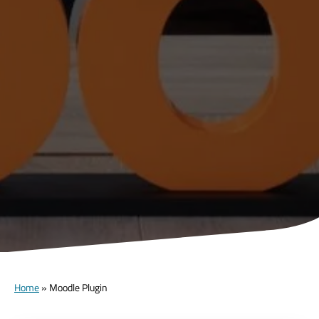
Home
»
Moodle Plugin