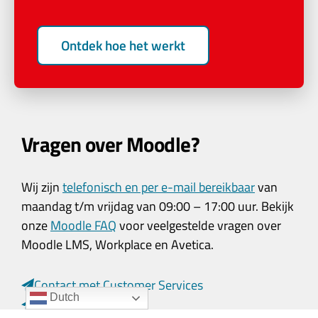
Ontdek hoe het werkt
Vragen over Moodle?
Wij zijn
telefonisch en per e-mail bereikbaar
van
maandag t/m vrijdag van 09:00 – 17:00 uur. Bekijk
onze
Moodle FAQ
voor veelgestelde vragen over
Moodle LMS, Workplace en Avetica.
Contact met Customer Services
Dutch
Contact met Sales