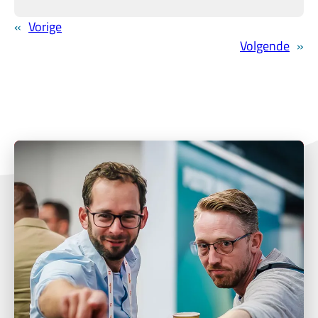
«
Vorige
Volgende
»