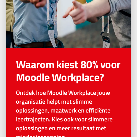
Waarom kiest 80% voor
Moodle Workplace?
Ontdek hoe Moodle Workplace jouw
organisatie helpt met slimme
oplossingen, maatwerk en efficiënte
leertrajecten. Kies ook voor slimmere
oplossingen en meer resultaat met