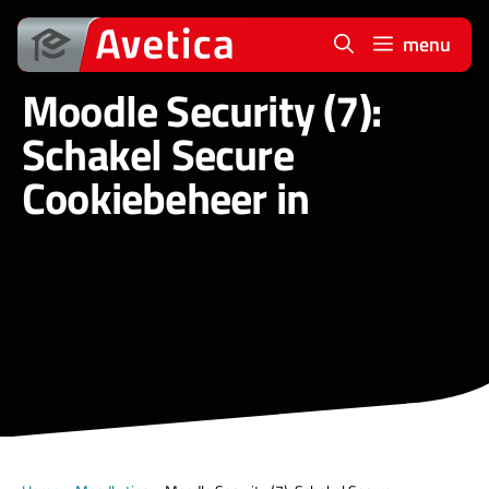
Ga
naar
menu
de
Moodle Security (7):
inhoud
Schakel Secure
Cookiebeheer in