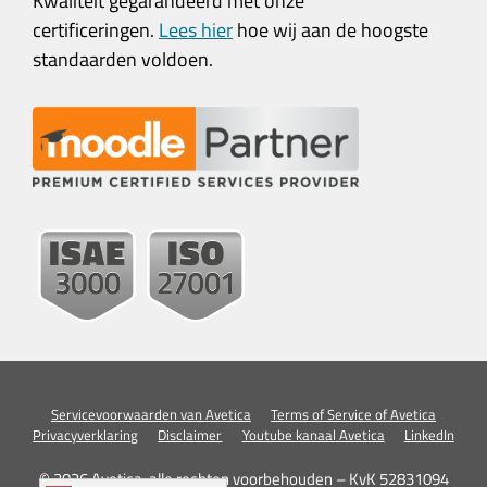
Kwaliteit gegarandeerd met onze
certificeringen.
Lees hier
hoe wij aan de hoogste
standaarden voldoen.
Servicevoorwaarden van Avetica
Terms of Service of Avetica
Privacyverklaring
Disclaimer
Youtube kanaal Avetica
LinkedIn
© 2026 Avetica, alle rechten voorbehouden – KvK 52831094