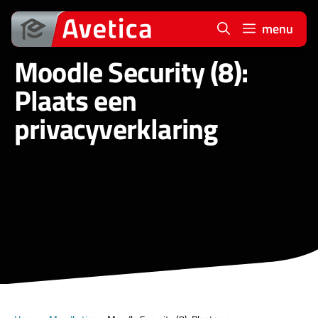
Ga
naar
menu
de
Moodle Security (8):
inhoud
Plaats een
privacyverklaring