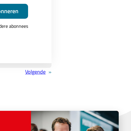
onneren
hter en directeur
ndere abonnees
est en hij staat
pelijk te maken.
ig zijn kennis
Volgende
»