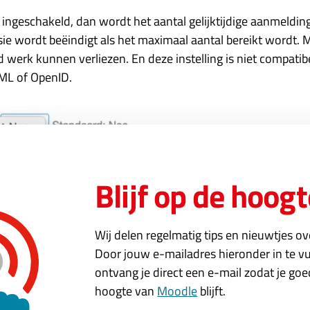
is ingeschakeld, dan wordt het aantal gelijktijdige aanmeldi
sie wordt beëindigt als het maximaal aantal bereikt wordt.
 werk kunnen verliezen. En deze instelling is niet compatib
AML of OpenID.
Blijf op de hoogt
Wij delen regelmatig tips en nieuwtjes o
Door jouw e-mailadres hieronder in te vu
ontvang je direct een e-mail zodat je go
Security (6): Beperk maximaal aantal gelijktijdige logins per account
hoogte van
Moodle
blijft.