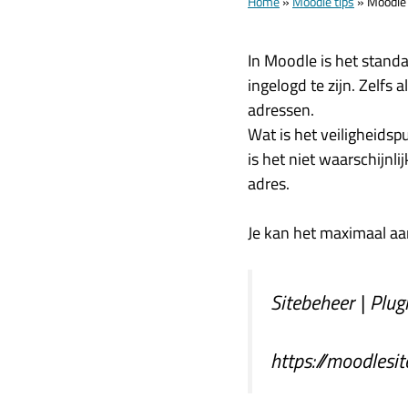
Home
»
Moodle tips
»
Moodle 
In Moodle is het stand
ingelogd te zijn. Zelfs
adressen.
Wat is het veiligheidsp
is het niet waarschijnl
adres.
Je kan het maximaal aan
Sitebeheer | Plug
https://moodlesi