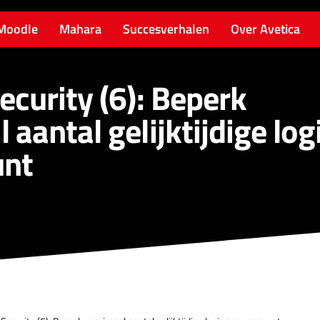
Moodle
Mahara
Succesverhalen
Over Avetica
curity (6): Beperk
aantal gelijktijdige log
unt