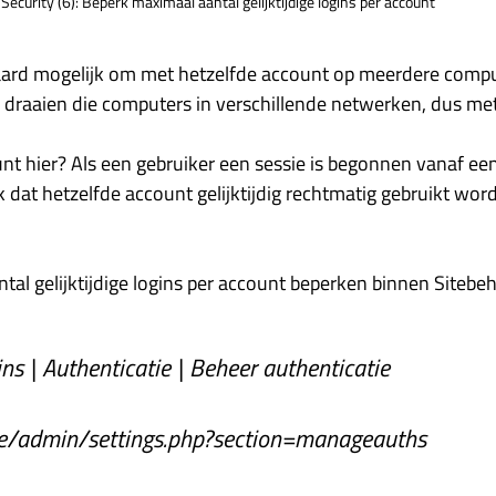
Security (6): Beperk maximaal aantal gelijktijdige logins per account
aard mogelijk om met hetzelfde account op meerdere compute
 al draaien die computers in verschillende netwerken, dus me
unt hier? Als een gebruiker een sessie is begonnen vanaf ee
ijk dat hetzelfde account gelijktijdig rechtmatig gebruikt wo
tal gelijktijdige logins per account beperken binnen Sitebeh
ins | Authenticatie | Beheer authenticatie
te/admin/settings.php?section=manageauths