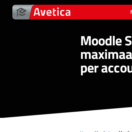
Ga
naar
de
inhoud
Moodle Se
maximaal 
per acco