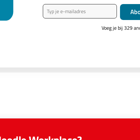
Typ je e-mailadres
Ab
 Vree
een echte Moodlelaar met een passie voor digitaal leren. Als opric
Voeg je bij 329 a
a helpt hij organisaties groeien met Moodle. Arnout is leraar gewe
zijn pragmatische aanpak en zijn talent om complexe zaken begrij
 heeft hij alle Nederlandstalige MoodleMoots bezocht en regelmat
een wonder dat zijn familie hem ‘Mister Moodle’ noemt.