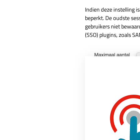
Indien deze instelling 
beperkt. De oudste ses
gebruikers niet bewaard
(SSO) plugins, zoals S
Informatiebeveiliging
, 
login
Home
»
Moodle tips
»
Moodle 