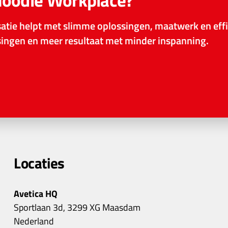
Moodle Workplace?
tie helpt met slimme oplossingen, maatwerk en effi
ssingen en meer resultaat met minder inspanning.
Locaties
Avetica HQ
Sportlaan 3d, 3299 XG Maasdam
Nederland