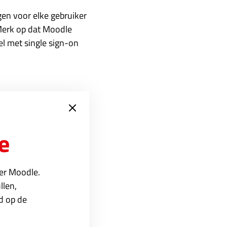
ngen voor elke gebruiker
 Merk op dat Moodle
el met single sign-on
e
ver Moodle.
llen,
ed op de