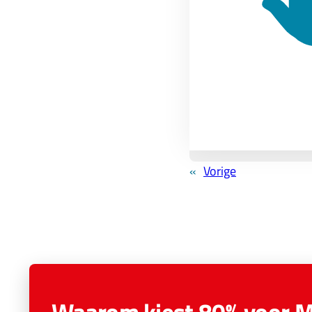
Over de auteur
Arnout
Arnout is 
van Avetic
bekend om 
Sinds 2005
gedeeld. G
«
Vorige