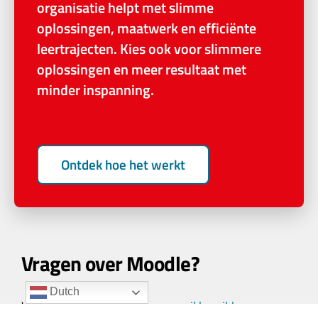
organisatie helpt met slimme
oplossingen, maatwerk en efficiënte
leertrajecten. Kies ook voor slimmere
oplossingen en meer resultaat met
minder inspanning.
Ontdek hoe het werkt
Vragen over Moodle?
Dutch
Wij zijn
telefonisch en per e-mail bereikbaar
van