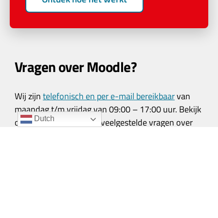
Vragen over Moodle?
Wij zijn
telefonisch en per e-mail bereikbaar
van
maandag t/m vrijdag van 09:00 – 17:00 uur. Bekijk
Dutch
onze
Moodle FAQ
voor veelgestelde vragen over
Moodle LMS, Workplace en Avetica.
Contact met Customer Services
Contact met Sales
Locaties