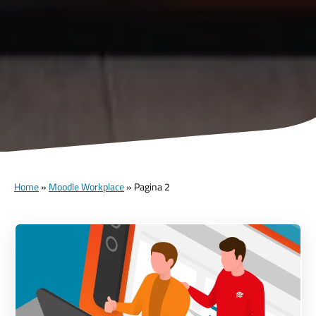
Home
»
Moodle Workplace
»
Pagina 2