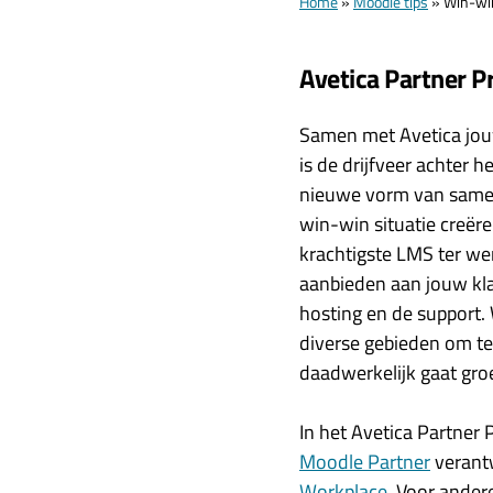
Home
»
Moodle tips
»
Win-win
Avetica Partner 
Samen met Avetica jouw
is de drijfveer achter h
nieuwe vorm van samenw
win-win situatie creëre
krachtigste LMS ter we
aanbieden aan jouw klan
hosting en de support.
diverse gebieden om te
daadwerkelijk gaat gro
In het Avetica Partner 
Moodle Partner
verantw
Workplace
. Voor ander