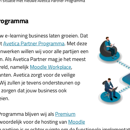
 situatie met nieuwe Avetica Partner Programma
Programma
 e-learning business laten groeien. Dat
et
Avetica Partner Programma
. Met deze
erken willen wij voor alle partijen een
n. Als Avetica Partner mag je het meest
reld, namelijk
Moodle Workplace
,
ten. Avetica zorgt voor de veilige
 Wij zullen je tevens ondersteunen op
 zorgen dat jouw business ook
eien.
Programma blijven wij als
Premium
oordelijk voor de hosting van
Moodle
e partijen is er echter ruimte om de functionele implementati