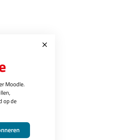
ie de dienstverlening
 wij:
e
aanbieden
ver Moodle.
 hebben
llen,
MS willen aanbieden
ed op de
ontact op
voor een
onneren