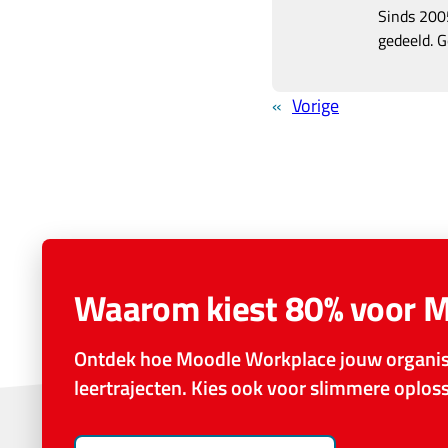
Sinds 2005
gedeeld. G
«
Vorige
Waarom kiest 80% voor 
Ontdek hoe Moodle Workplace jouw organisa
leertrajecten. Kies ook voor slimmere oplo