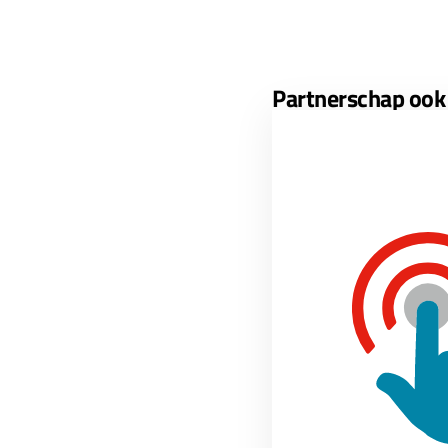
Partnerschap ook 
Het partnerprogramma v
van Moodle Workplace w
organisaties di
HR-bureau’s die
LMS aanbieders 
e-learningontwi
Is dit ook iets voor jo
vrijblijvend gesprek.