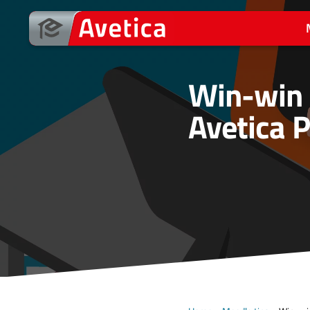
Ga
naar
de
inhoud
Win-win 
Avetica 