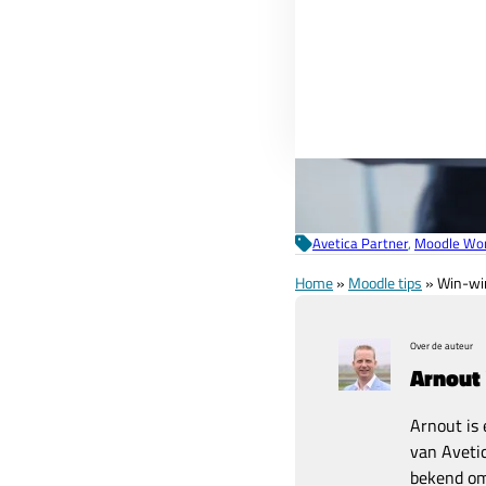
Avetica Partner
, 
Moodle Wor
Home
»
Moodle tips
»
Win-win
Over de auteur
Arnout
Arnout is 
van Avetic
bekend om 