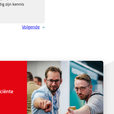
ig zijn kennis
Volgende
»
ciënte