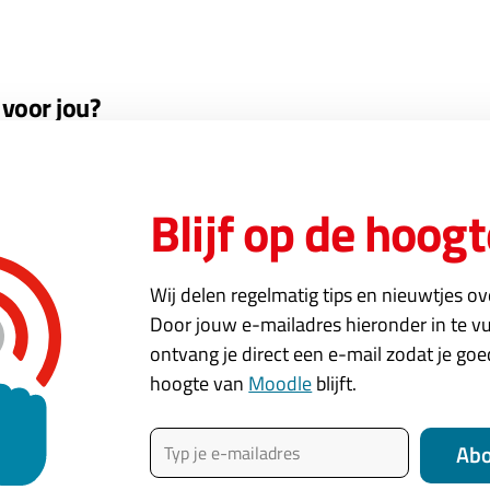
voor jou?
an Avetica is bedoeld voor organisaties en ondernemers d
illen aanbieden aan hun klanten. Als partner verwelkomen
Blijf op de hoogt
e een eigen academie aan hun klanten (willen) aanbieden
 als extra service ook een leermanagementsysteem willen 
Wij delen regelmatig tips en nieuwtjes o
die geen Moodle partner zijn, maar wel kennis van Moodle
Door jouw e-mailadres hieronder in te vu
kkelaars en onderwijskundigen die als extra service een L
ontvang je direct een e-mail zodat je go
hoogte van
Moodle
blijft.
u? Lees meer over het
Avetica Partner Programma
en
neem c
Typ je e-mailadres
Ab