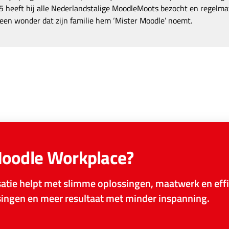
 heeft hij alle Nederlandstalige MoodleMoots bezocht en regelmat
een wonder dat zijn familie hem ‘Mister Moodle’ noemt.
Moodle Workplace?
tie helpt met slimme oplossingen, maatwerk en effi
ssingen en meer resultaat met minder inspanning.