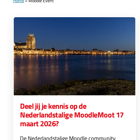
Home
»
Moodle Event
Deel jij je kennis op de
Nederlandstalige MoodleMoot 17
maart 2026?
De Nederlandstalige Moodle community