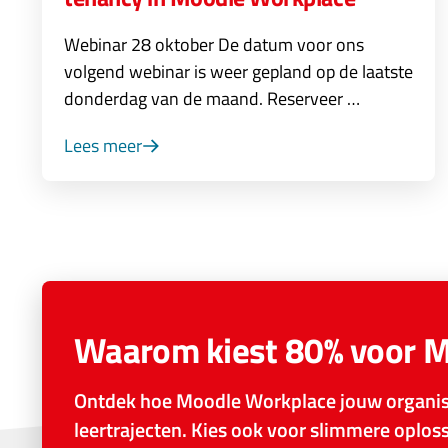
Webinar 28 oktober De datum voor ons
volgend webinar is weer gepland op de laatste
donderdag van de maand. Reserveer …
Lees meer
Waarom kiest 80% voor 
Ontdek hoe Moodle Workplace jouw organisa
leertrajecten. Kies ook voor slimmere oplo