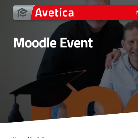
Ga
naar
de
inhoud
Moodle Event