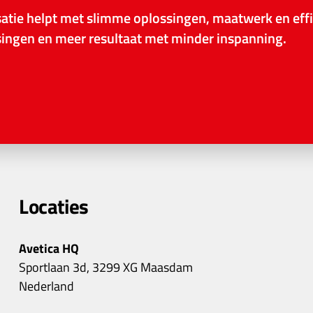
tie helpt met slimme oplossingen, maatwerk en effi
ssingen en meer resultaat met minder inspanning.
Locaties
Avetica HQ
Sportlaan 3d, 3299 XG Maasdam
Nederland