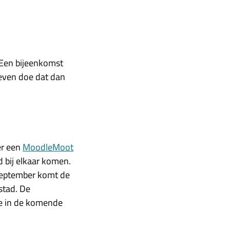
 Een bijeenkomst
reven doe dat dan
er een
MoodleMoot
 bij elkaar komen.
 september komt de
stad. De
ie in de komende