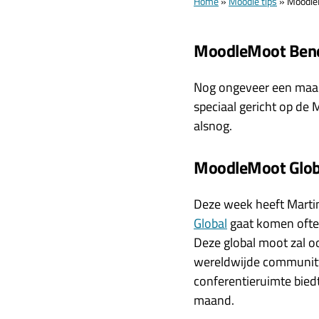
Home
»
Moodle tips
»
Moodle
MoodleMoot Ben
Nog ongeveer een maan
speciaal gericht op de 
alsnog.
MoodleMoot Glob
Deze week heeft Marti
Global
gaat komen oftew
Deze global moot zal o
wereldwijde community 
conferentieruimte bied
maand.