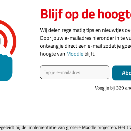
Blijf op de hoogt
j ook?
wij met een team van collega’s afreizen naar deze Global Mo
Wij delen regelmatig tips en nieuwtjes o
te Benelux afvaardiging aanwezig kunnen zijn? Natuurlijk kun
Door jouw e-mailadres hieronder in te vu
o is willen wij de mogelijkheid onderzoeken of we dit voor
ontvang je direct een e-mail zodat je go
overweegt om te gaan en interesse hebt om je bij ons aan te 
hoogte van
Moodle
blijft.
ontactpersoon. We komen in een volgend artikel terug op det
Typ je e-mailadres
Event
, 
MoodleMoot
, 
MootGlobal22
Ab
Moot Global 2022 Barcelona
Voeg je bij 329 a
Jonker
t sinds 2008 met Moodle. Sinds 2011 in de rol van Moodle consulta
egeleidt hij de implementatie van grotere Moodle projecten. Het 