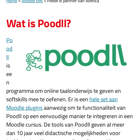
Home
»
Moodle tips
»
Poodll is partner van Avetica
Wat is Poodll?
Po
od
ll
is
ee
n
programma om online taalonderwijs te geven en
softskills mee te oefenen. Er is een
hele set aan
Moodle plugins
aanwezig om te functionaliteit van
Poodll op een eenvoudige manier te integreren in een
Moodle cursus. De tools van Poodll geven al meer
dan 10 jaar veel didactische mogelijkheden voor