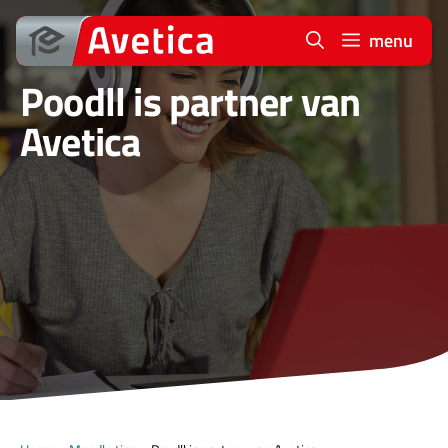
Ga
naar
menu
de
Poodll is partner van
inhoud
Avetica