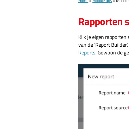
Home
»
Moodle tips
»
Moodle 
Rapporten 
Klik je eigen rapporte
van de ‘Report Builder
Reports
. Gewoon de gew