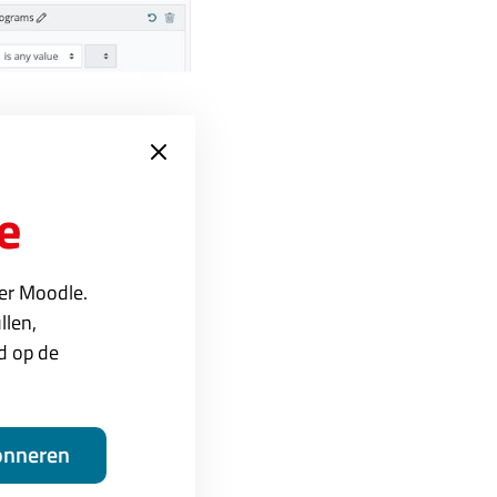
ies, klantgroepen, etc
e
k AVG-technisch is het
ersoonsgegevens.
ver Moodle.
llen,
ed op de
pportages bevatten de
en en diagrammen van
onneren