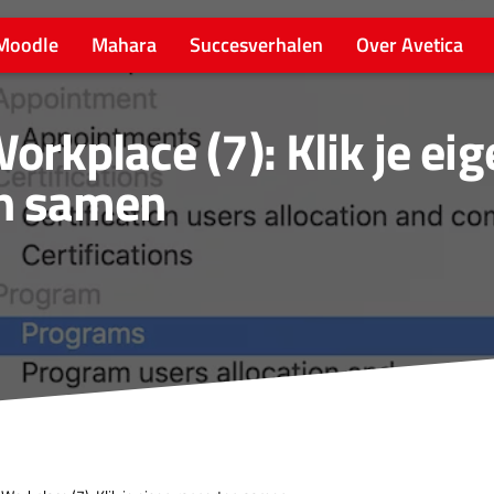
Moodle
Mahara
Succesverhalen
Over Avetica
rkplace (7): Klik je eig
n samen