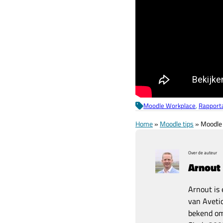
Moodle Workplace
, 
Rapport
Home
»
Moodle tips
»
Moodle 
Over de auteur
Arnout
Arnout is 
van Avetic
bekend om 