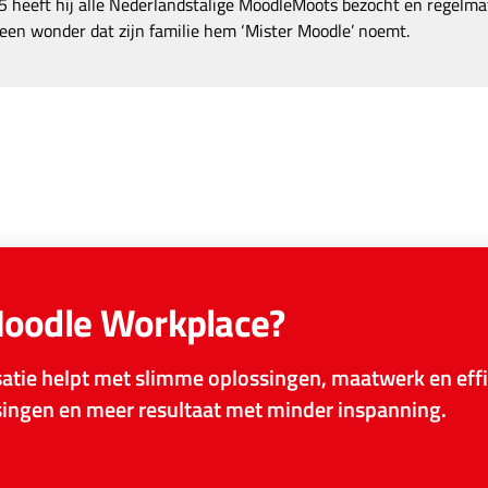
 heeft hij alle Nederlandstalige MoodleMoots bezocht en regelmat
een wonder dat zijn familie hem ‘Mister Moodle’ noemt.
Moodle Workplace?
tie helpt met slimme oplossingen, maatwerk en effi
ssingen en meer resultaat met minder inspanning.