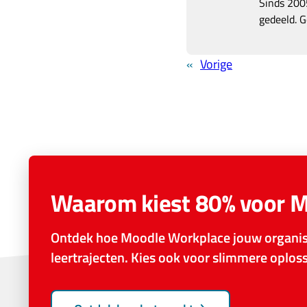
Sinds 2005
gedeeld. G
«
Vorige
Waarom kiest 80% voor 
Ontdek hoe Moodle Workplace jouw organisa
leertrajecten. Kies ook voor slimmere oplo