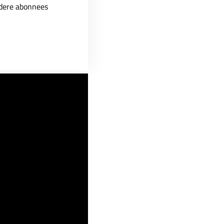
ndere abonnees
n Moodle Workplace.