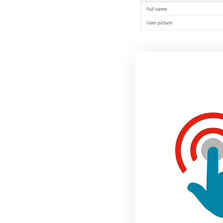
Rapportage 
De rapportages stel je 
hebt waarbij elke tenan
goed om dit gescheide
Wat ik nog 
Ik ben fan van deze kra
pure data. Er is (nog) 
gemaakt worden. Hopeli