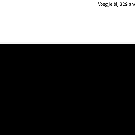
Voeg je bij 329 a
stratie video
 in vogelvlucht hoe het samenstellen van rapporten werkt i