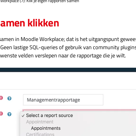
Workplace (7): Klik je eigen rapporten samen
samen klikken
n samen in Moodle Workplace; dat is het uitgangspunt gewees
’. Geen lastige SQL-queries of gebruik van community plugin
enste velden verslepen naar de rapportage die je wilt.