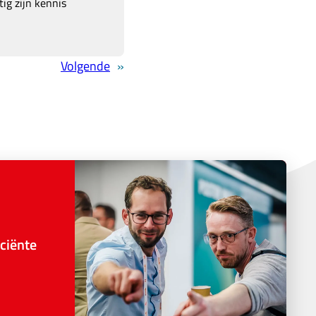
ig zijn kennis
Volgende
»
ciënte