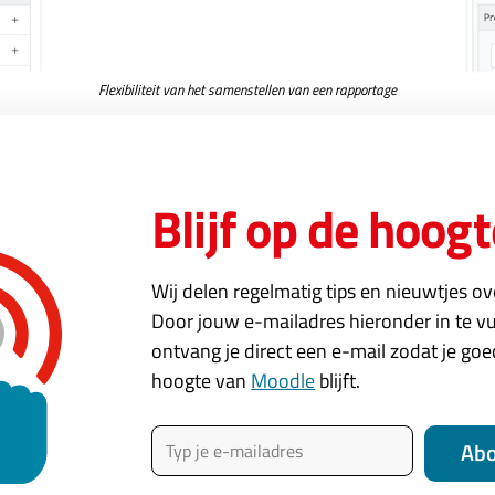
Flexibiliteit van het samenstellen van een rapportage
per tenant
in per
tenant
. Vooral nuttig als je meerdere afdelingen, locat
Blijf op de hoogt
t-administrator zijn eigen rapportage wilt samenstellen. Oo
n te houden in tenants, want rapportages bevatten vaak p
Wij delen regelmatig tips en nieuwtjes o
Door jouw e-mailadres hieronder in te vu
mis
ontvang je direct een e-mail zodat je go
hoogte van
Moodle
blijft.
chtige functie, maar ik mis ook nog iets belangrijks. Alle ra
Typ je e-mailadres
geen mogelijkheid dat hiervan gelijk mooie visuele grafiek
Ab
jk volgt dit spoedig in een nieuwe versie.