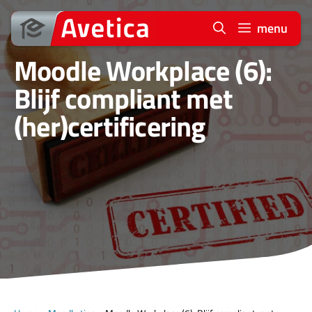
Ga
naar
menu
de
Moodle Workplace (6):
inhoud
Blijf compliant met
(her)certificering