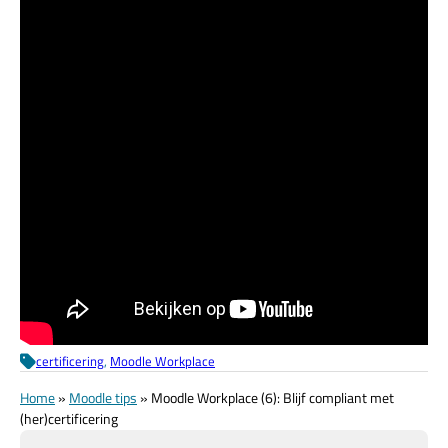
certificering
, 
Moodle Workplace
Home
»
Moodle tips
»
Moodle Workplace (6): Blijf compliant met
(her)certificering