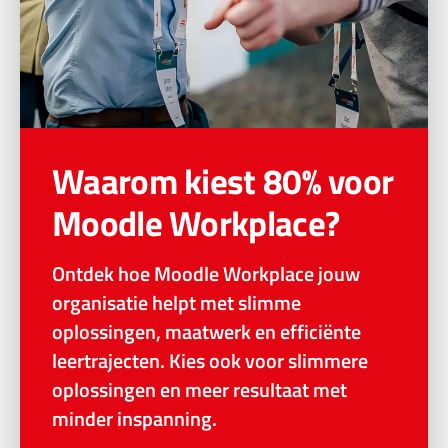
Waarom kiest 80% voor
Moodle Workplace?
Ontdek hoe Moodle Workplace jouw
organisatie helpt met slimme
oplossingen, maatwerk en efficiënte
leertrajecten. Kies ook voor slimmere
oplossingen en meer resultaat met
minder inspanning.