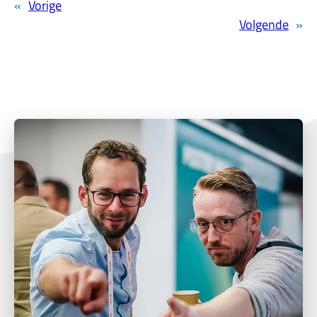
«
Vorige
Volgende
»