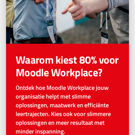
Waarom kiest 80% voor
Moodle Workplace?
Ontdek hoe Moodle Workplace jouw
organisatie helpt met slimme
oplossingen, maatwerk en efficiënte
leertrajecten. Kies ook voor slimmere
oplossingen en meer resultaat met
minder inspanning.