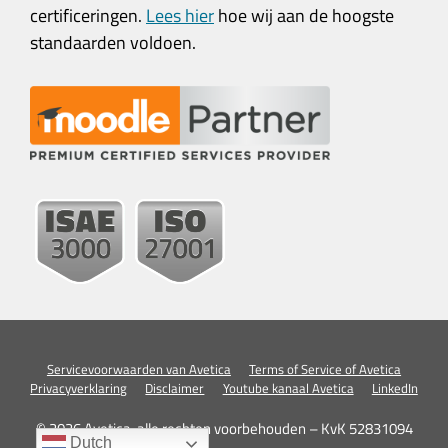
certificeringen.
Lees hier
hoe wij aan de hoogste
standaarden voldoen.
Servicevoorwaarden van Avetica
Terms of Service of Avetica
Privacyverklaring
Disclaimer
Youtube kanaal Avetica
LinkedIn
© 2026 Avetica, alle rechten voorbehouden – KvK 52831094
Dutch