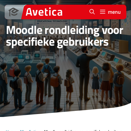
Ga
naar
menu
de
Moodle rondleiding voor
inhoud
specifieke gebruikers