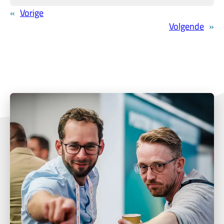
«
Vorige
Volgende
»