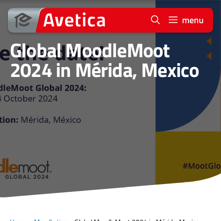
Ga
naar
menu
de
Global MoodleMoot
inhoud
2024 in Mérida, Mexico