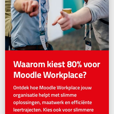
Waarom kiest 80% voor
Moodle Workplace?
Ontdek hoe Moodle Workplace jouw
organisatie helpt met slimme
oplossingen, maatwerk en efficiënte
leertrajecten. Kies ook voor slimmere