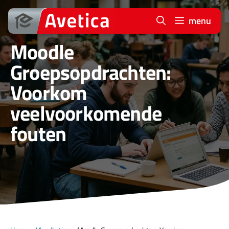
Ga
naar
menu
de
Moodle
inhoud
Groepsopdrachten:
Voorkom
veelvoorkomende
fouten