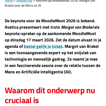
Home
»
Moodle tips
»
Keynote op MoodleMoot 2026: Margot van
Brakel over de Mens en AI
De keynote voor de MoodleMoot 2026 is bekend.
Avetica presenteert met trots
Margot van Brakel
als
keynote-spreker op de aankomende MoodleMoot
op dinsdag 17 maart 2026. Zet de datum alvast in je
agenda of
bestel gelijk je ticket
. Margot van Brakel
is een toonaangevende expert op het snijvlak van
technologie en menselijk gedrag. Ze neemt je mee
in een fascinerende sessie over de relatie tussen de
Mens en Artificiële Intelligentie (AI).
Waarom dit onderwerp nu
cruciaal is