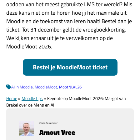
opdoen van het meest gebruikte LMS ter wereld? Mis
deze kans niet om te horen hoe jij het maximale uit
Moodle en de toekomst van leren haalt! Bestel dan je
ticket. Tot 31 december geldt de vroegboekkorting.
We kijken ernaar uit je te verwelkomen op de
MoodleMoot 2026.
Bestel je MoodleMoot ticket
AI in Moodle
, 
MoodleMoot
, 
MootNLVL26
Home
»
Moodle tips
»
Keynote op MoodleMoot 2026: Margot van
Brakel over de Mens en AI
Over de auteur
Arnout Vree