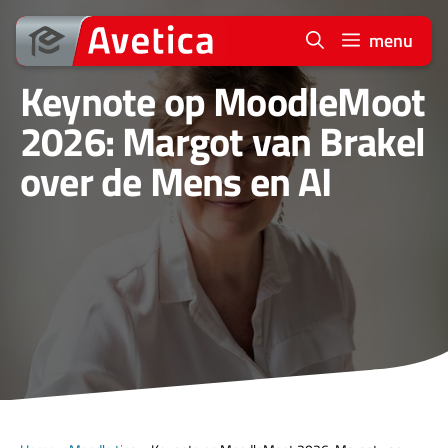
Ga
naar
menu
de
Keynote op MoodleMoot
inhoud
2026: Margot van Brakel
over de Mens en AI