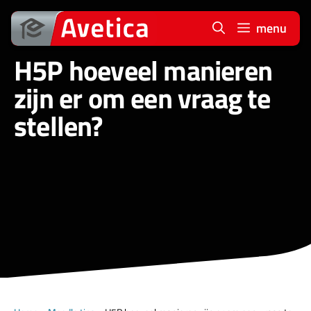
Ga
naar
menu
de
H5P hoeveel manieren
inhoud
zijn er om een vraag te
stellen?