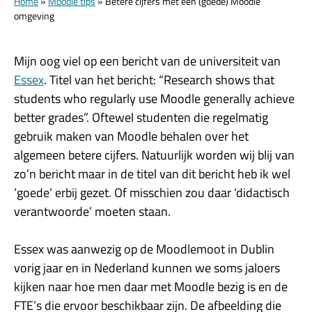
Home
»
Moodle tips
»
Betere cijfers met een (goede) Moodle
omgeving
Mijn oog viel op een bericht van de universiteit van
Essex
. Titel van het bericht: “Research shows that
students who regularly use Moodle generally achieve
better grades”. Oftewel studenten die regelmatig
gebruik maken van Moodle behalen over het
algemeen betere cijfers. Natuurlijk worden wij blij van
zo’n bericht maar in de titel van dit bericht heb ik wel
‘goede’ erbij gezet. Of misschien zou daar ‘didactisch
verantwoorde’ moeten staan.
Essex was aanwezig op de Moodlemoot in Dublin
vorig jaar en in Nederland kunnen we soms jaloers
kijken naar hoe men daar met Moodle bezig is en de
FTE’s die ervoor beschikbaar zijn. De afbeelding die