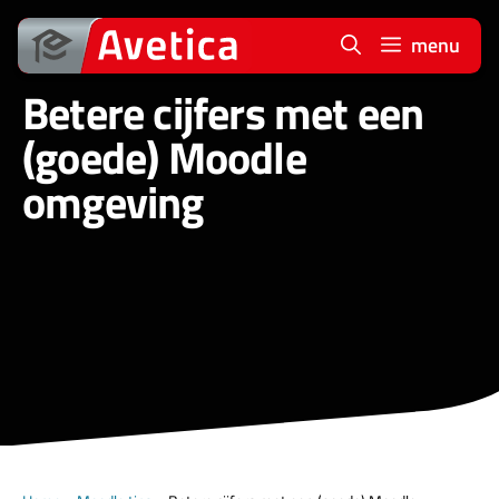
Ga
naar
menu
de
Betere cijfers met een
inhoud
(goede) Moodle
omgeving