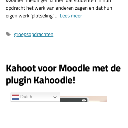
kwamen meldingen binnen dat studenten in hun
opdracht het werk van anderen zagen en dat hun
eigen werk ‘plotseling’ …
Lees meer
Tags
groepsopdrachten
Kahoot voor Moodle met de
plugin Kahoodle!
Dutch