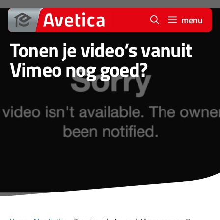
Ga
naar
menu
de
Tonen je video’s vanuit
inhoud
Vimeo nog goed?