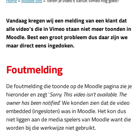
Home
»
Moodle tips
»
Tonen je video’s vanuit Vimeo nog goed?
Vandaag kregen wij een melding van een klant dat
alle video’s die in Vimeo staan niet meer toonden
in
Moodle
. Best een groot probleem dus daar zijn we
maar direct eens ingedoken.
Foutmelding
De foutmelding die toonde op de Moodle pagina zie je
hieronder en zegt ‘
Sorry. This video isn’t available. The
owner has been notified
.’ We konden zien dat de video
embedded (ingesloten) was in Moodle. Het kon dus
niet liggen aan de media spelers van Moodle want die
worden bij die werkwijze niet gebruikt.