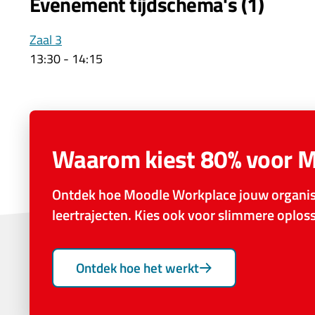
Evenement tijdschema's (1)
Zaal 3
13:30
-
14:15
Waarom kiest 80% voor 
Ontdek hoe Moodle Workplace jouw organisa
leertrajecten. Kies ook voor slimmere oplo
Ontdek hoe het werkt