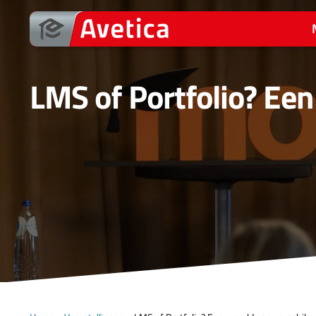
Ga
naar
de
inhoud
LMS of Portfolio? Een