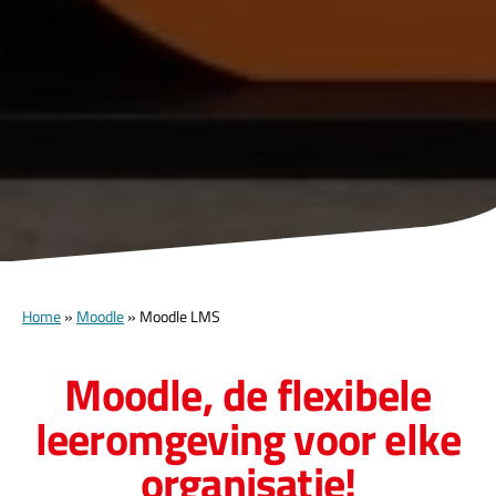
Home
»
Moodle
»
Moodle LMS
Moodle, de flexibele
leeromgeving voor elke
organisatie!