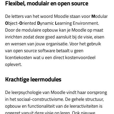
Flexibel, modulair en open source
De letters van het woord Moodle staan voor
M
odular
O
bject-
O
riented
D
ynamic
L
earning Environment.
Door de modulaire opbouw kan je Moodle op maat
inrichten zodat deze goed aansluit bij de visie, eisen
en wensen van jouw organisatie. Voor het gebruik
van open source software betaalt u geen
licentiekosten wat u een direct kostenvoordeel
oplevert.
Krachtige leermodules
De leerpsychologie van Moodle vindt haar oorsprong
in het sociaal-constructivisme. De gehele structuur,
opbouw en functionaliteit van de leeractiviteiten is
opgezet vanuit deze visie op leren. Ook nieuwe