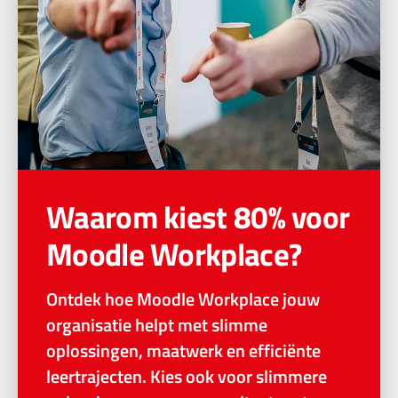
Waarom kiest 80% voor
Moodle Workplace?
Ontdek hoe Moodle Workplace jouw
organisatie helpt met slimme
oplossingen, maatwerk en efficiënte
leertrajecten. Kies ook voor slimmere