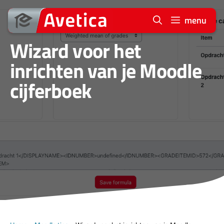
Ga
naar
menu
de
Wizard voor het
inhoud
inrichten van je Moodle
cijferboek