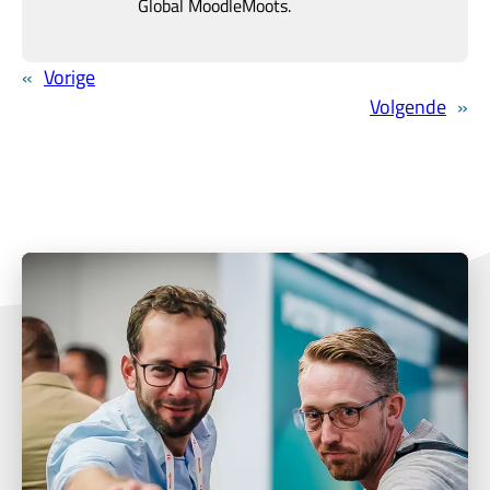
Global MoodleMoots.
«
Vorige
Volgende
»