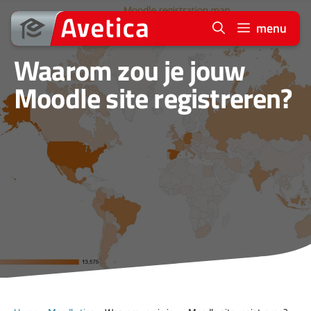
Ga
naar
menu
de
Waarom zou je jouw
inhoud
Moodle site registreren?