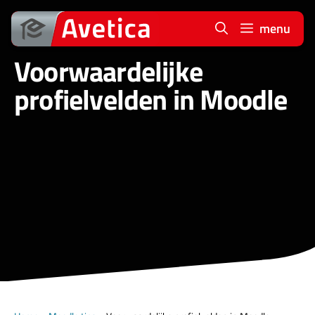
Ga
naar
menu
de
Voorwaardelijke
inhoud
profielvelden in Moodle