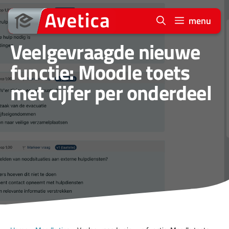
Ga
naar
menu
de
Veelgevraagde nieuwe
inhoud
functie: Moodle toets
met cijfer per onderdeel