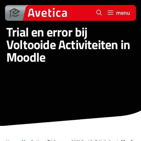
Ga
naar
menu
de
Trial en error bij
inhoud
Voltooide Activiteiten in
Moodle