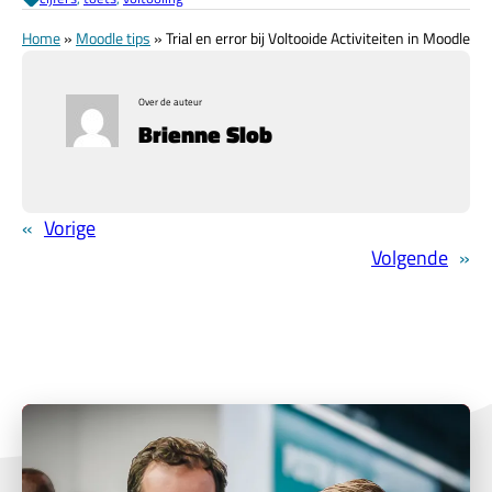
Home
»
Moodle tips
»
Trial en error bij Voltooide Activiteiten in Moodle
Over de auteur
Brienne Slob
«
Vorige
Volgende
»