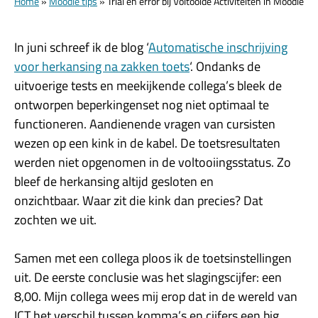
Home
»
Moodle tips
»
Trial en error bij Voltooide Activiteiten in Moodle
In juni schreef ik de blog ‘
Automatische inschrijving
voor herkansing na zakken toets
‘. Ondanks de
uitvoerige tests en meekijkende collega’s bleek de
ontworpen beperkingenset nog niet optimaal te
functioneren. Aandienende vragen van cursisten
wezen op een kink in de kabel. De toetsresultaten
werden niet opgenomen in de voltooiingsstatus. Zo
bleef de herkansing altijd gesloten en
onzichtbaar. Waar zit die kink dan precies? Dat
zochten we uit.
Samen met een collega ploos ik de toetsinstellingen
uit. De eerste conclusie was het slagingscijfer: een
8,00. Mijn collega wees mij erop dat in de wereld van
ICT het verschil tussen komma’s en cijfers een big