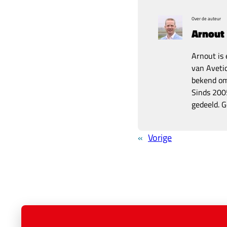
Over de auteur
Arnout
Arnout is 
van Avetic
bekend om 
Sinds 2005
gedeeld. G
«
Vorige