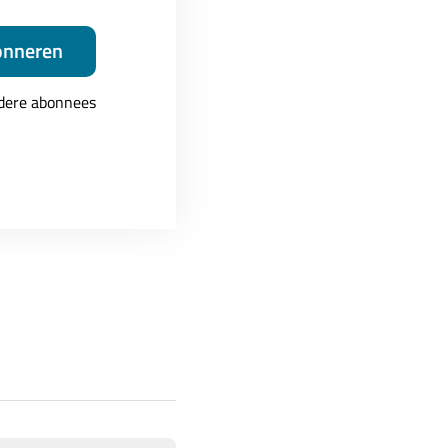
onneren
. Dit wordt alleen niet
ndere abonnees
 testen van bugs en
ementsysteem ter