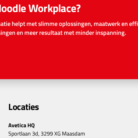
Moodle Workplace?
tie helpt met slimme oplossingen, maatwerk en effi
ssingen en meer resultaat met minder inspanning.
Locaties
Avetica HQ
Sportlaan 3d, 3299 XG Maasdam