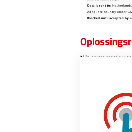
Oplossingsr
Mijn eerste reactie was
samen uit te zoeken. E
technische werking. Bij
waren het probleem nie
De eerste oplossingsric
dit video-platform plaa
gewoon online blijven.