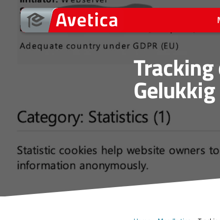
Ga
naar
de
inhoud
Tracking
Gelukkig 