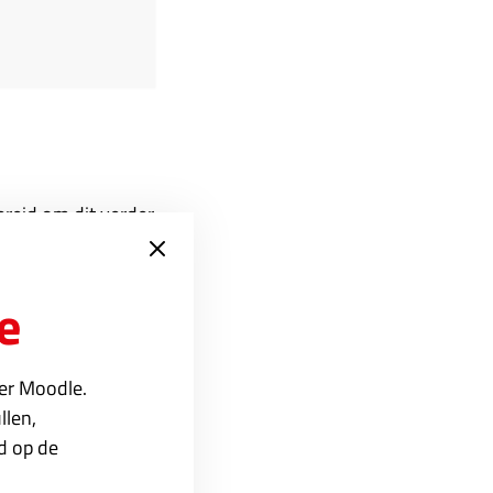
ereid om dit verder
ok noodzakelijk voor de
t. Dit soort cookies
e
deo’s van Youtube. En
ver Moodle.
Avetica en de site kon
llen,
ed op de