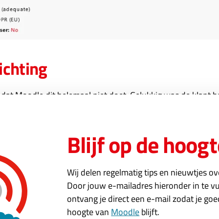
ichting
 dat Moodle dit helemaal niet doet. Gelukkig was de klant b
r worden wel cookies geplaatst door Moodle en deze zijn o
voorbeeld: er wordt een cookie geplaatst dat je ingelogd ben
Blijf op de hoogt
t. Maar wat binnen Moodle plaatst nu tracking cookies?
hting bleek gelijk de juiste. In Moodle stonden meerdere vi
Wij delen regelmatig tips en nieuwtjes o
tst wel trackings cookies. Het probleem lag daarmee buiten 
Door jouw e-mailadres hieronder in te vu
ontvang je direct een e-mail zodat je go
hoogte van
Moodle
blijft.