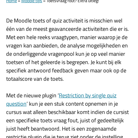
Home
»
Moodle tips
»
Toetsvraag fout? Extra uitleg!
De Moodle toets of quiz activiteit is misschien wel
één van de meest geavanceerde activiteiten die er is.
Met een hele reeks vraagtypen, manier waarop je de
vragen kan aanbieden, de analyse mogelijkheden en
de onderliggende vragenpool kun je op veel manier
toetsen of het geleerde is begrepen. Je kunt bij elk
specifiek antwoord feedback geven maar ook op de
totaalscore van de toets.
Met de nieuwe plugin ‘
Restriction by single quiz
question
‘ kun je een stuk content opnemen in je
cursus wat alleen beschikbaar komt indien de cursist
een specifieke toets vraag fout, juist of gedeeltelijk
juist heeft beantwoord. Het is een zogenaamde
restrictie plugin die je terug ziet onder de instelling