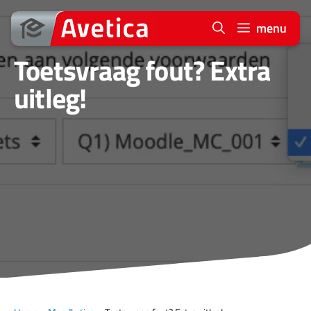
Ga
naar
menu
de
Toetsvraag fout? Extra
inhoud
uitleg!