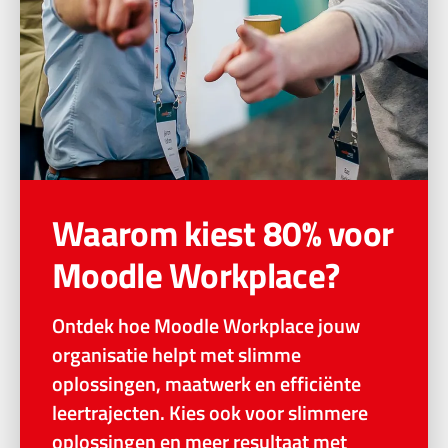
Waarom kiest 80% voor
Moodle Workplace?
Ontdek hoe Moodle Workplace jouw
organisatie helpt met slimme
oplossingen, maatwerk en efficiënte
leertrajecten. Kies ook voor slimmere
oplossingen en meer resultaat met