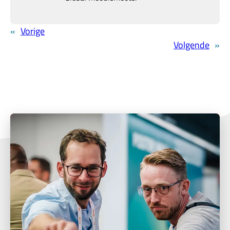
«
Vorige
Volgende
»