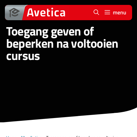
Ga
naar
menu
de
Toegang geven of
inhoud
beperken na voltooien
cursus