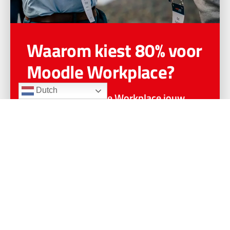
Waarom kiest 80% voor
Moodle Workplace?
Dutch
Ontdek hoe Moodle Workplace jouw
organisatie helpt met slimme
oplossingen, maatwerk en efficiënte
leertrajecten. Kies ook voor slimmere
oplossingen en meer resultaat met
minder inspanning.
Ontdek hoe het werkt