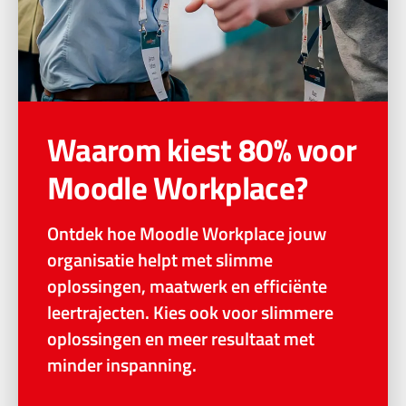
Waarom kiest 80% voor
Moodle Workplace?
Ontdek hoe Moodle Workplace jouw
organisatie helpt met slimme
oplossingen, maatwerk en efficiënte
leertrajecten. Kies ook voor slimmere
oplossingen en meer resultaat met
minder inspanning.