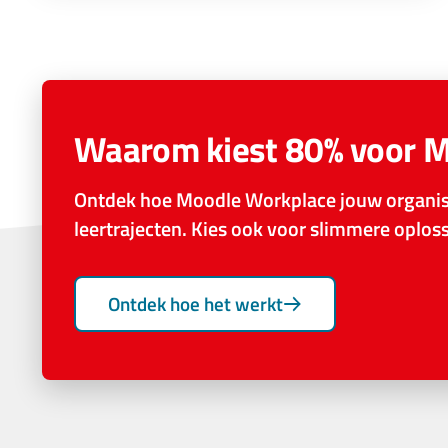
Waarom kiest 80% voor 
Ontdek hoe Moodle Workplace jouw organisa
leertrajecten. Kies ook voor slimmere oplo
Ontdek hoe het werkt