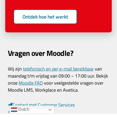
Ontdek hoe het werkt
Vragen over Moodle?
Wij zijn
telefonisch en per e-mail bereikbaar
van
maandag t/m vrijdag van 09:00 – 17:00 uur. Bekijk
onze
Moodle FAQ
voor veelgestelde vragen over
Moodle LMS, Workplace en Avetica.
Contact met Customer Services
Dutch
Contact met Sales