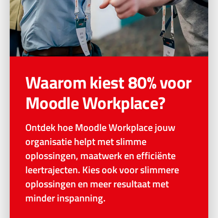
Waarom kiest 80% voor
Moodle Workplace?
Ontdek hoe Moodle Workplace jouw
organisatie helpt met slimme
oplossingen, maatwerk en efficiënte
leertrajecten. Kies ook voor slimmere
oplossingen en meer resultaat met
minder inspanning.