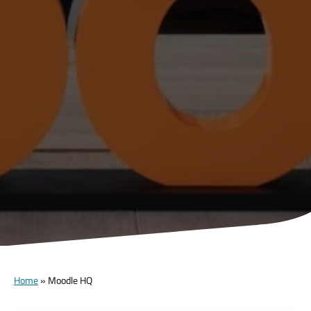
Home
»
Moodle HQ