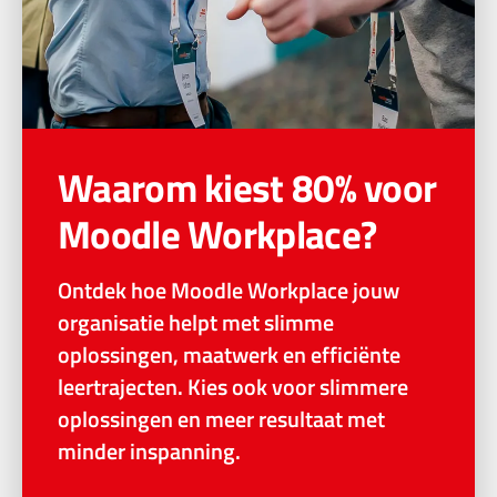
Waarom kiest 80% voor
Moodle Workplace?
Ontdek hoe Moodle Workplace jouw
organisatie helpt met slimme
oplossingen, maatwerk en efficiënte
leertrajecten. Kies ook voor slimmere
oplossingen en meer resultaat met
minder inspanning.