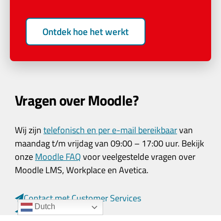
Ontdek hoe het werkt
Vragen over Moodle?
Wij zijn
telefonisch en per e-mail bereikbaar
van
maandag t/m vrijdag van 09:00 – 17:00 uur. Bekijk
onze
Moodle FAQ
voor veelgestelde vragen over
Moodle LMS, Workplace en Avetica.
Contact met Customer Services
Dutch
Contact met Sales